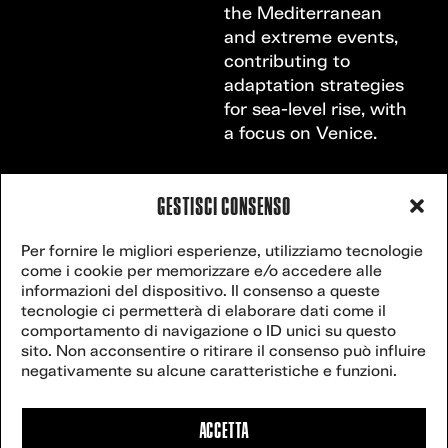
the Mediterranean
and extreme events,
contributing to
adaptation strategies
for sea-level rise, with
a focus on Venice.
GESTISCI CONSENSO
VENICE
Contact
Per fornire le migliori esperienze, utilizziamo tecnologie
secretariat@veniceclimateweek.org
us
come i cookie per memorizzare e/o accedere alle
CLIMATE
informazioni del dispositivo. Il consenso a queste
tecnologie ci permetterà di elaborare dati come il
WEEK
comportamento di navigazione o ID unici su questo
sito. Non acconsentire o ritirare il consenso può influire
Website powered
negativamente su alcune caratteristiche e funzioni.
by
postilla.it
.
27
2025 Venice
Climate Week –
ACCETTA
All rights reserved