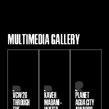
MENU
MULTIMEDIA GALLERY
VCW26
KAVEH
PLANET
THROUGH
MADANI -
AGUA CITY