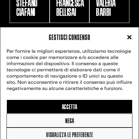
STEFANO
FRANCESCA
VALERIA
CIAFANI
BELLISAI
BARBI
GESTISCI CONSENSO
VENICE
Contact
Per fornire le migliori esperienze, utilizziamo tecnologie
secretariat@veniceclimateweek.org
us
come i cookie per memorizzare e/o accedere alle
CLIMATE
informazioni del dispositivo. Il consenso a queste
tecnologie ci permetterà di elaborare dati come il
WEEK
comportamento di navigazione o ID unici su questo
sito. Non acconsentire o ritirare il consenso può influire
Website powered
negativamente su alcune caratteristiche e funzioni.
by
postilla.it
.
27
2025 Venice
Climate Week –
ACCETTA
All rights reserved
3-8 JUNE,
NEGA
2027
Cookie Policy
|
Privacy policy
VISUALIZZA LE PREFERENZE