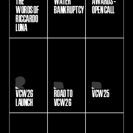
THE
WATER
AWARDS -
WORDS OF
BANKRUPTCY
OPEN CALL
RICCARDO
LUNA
VCW26
ROAD TO
VCW25
LAUNCH
VCW26